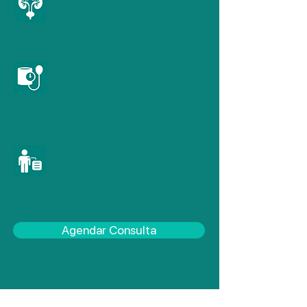
dores lombares
persistentes
Tem pressão
alta de difícil
controle ou suspeita de
hipertensão
renovascular
Passou por outros
tratamentos sem
melhora consistente e
quer uma investigação
completa
Agendar Consulta