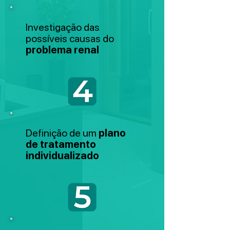
Investigação das
possíveis causas do
problema renal
Definição de um
plano
de tratamento
individualizado