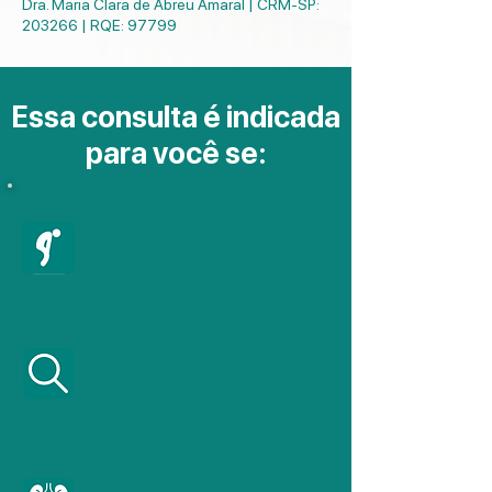
Dra. Maria Clara de Abreu Amaral | CRM-SP:
203266 | RQE: 97799
Essa consulta é indicada
para você se:
Sente
cansaço excessivo,
inchaço nas pernas ou
espuma na urina
Já teve diagnóstico de
doença renal crônica ou
aguda e busca
acompanhamento
especializado
Sofre com
infecções
urinárias de repetição ou