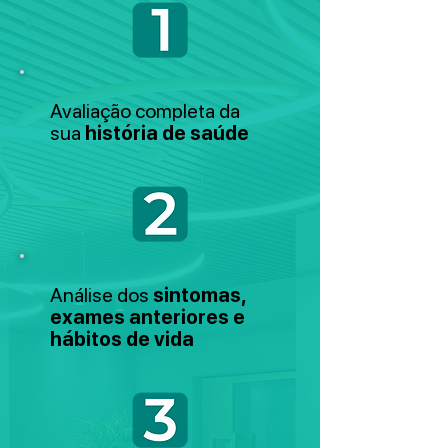
Avaliação completa da
sua
história de saúde
Análise dos
sintomas,
exames anteriores e
hábitos de vida