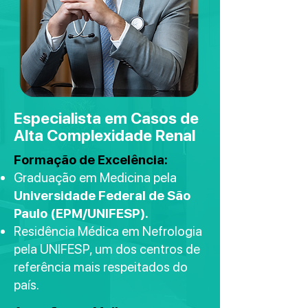
Especialista em Casos de
Alta Complexidade Renal
Formação de Excelência:
Graduação em Medicina pela
Universidade Federal de
São
Paulo (EPM/UNIFESP).
Residência Médica em Nefrologia
pela UNIFESP, um dos centros de
referência mais respeitados do
país.