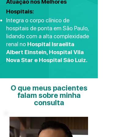
Atuação nos Melhores
Hospitais:
Integra o corpo clínico de
hospitais de ponta em São Paulo,
lidando com a alta complexidade
renal no
Hospital Israelita
Albert Einstein, Hospital Vila
Nova Star e Hospital São Luiz.
O que meus pacientes
falam sobre minha
consulta