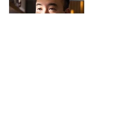
Consulta excelente. O médico foi
extremamente atencioso,
demonstrando cuidado genuíno
durante todo o atendimento.
Mostrou-se sempre disposto a ajudar,
esclarecendo todas as dúvidas com
paciência, clareza e profissionalismo. A
consulta transmitiu segurança,
confiança e acolhimento, o que fez
toda a diferença. Atendimento
humano e de alta qualidade.
Profissional que transmite confiança.