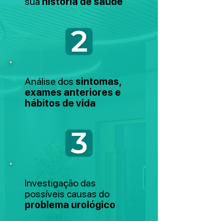
sua
história de saúde
Análise dos
sintomas,
exames anteriores e
hábitos de vida
Investigação das
possíveis causas do
problema urológico