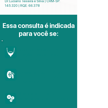
Dr. Luciano Teixeira e Silva | CRM-SP:
145.320 | RQE: 66.378
Essa consulta é indicada
para você se:
Sofre com dor ao
urinar,
micção frequente ou
sangue na urina
Apresenta
incontinência
urinária ou disfunções
miccionais
Busca atendimento
especializado em
urologia
feminina e prolapsos