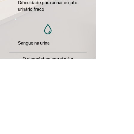
Dificuldade para urinar ou jato
urinário fraco
Sangue na urina
O diagnóstico correto é o
primeiro passo para controlar os
sintomas e melhorar sua
qualidade de vida.
Agendar Consulta Agora