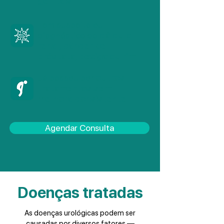
genitais
Tem suspeita ou
diagnóstico de
cálculo
renal, câncer de
próstata, bexiga ou rim
Já passou por
outros
tratamentos sem
melhora consistente
Agendar Consulta
Doenças tratadas
As doenças urológicas podem ser
causadas por diversos fatores —